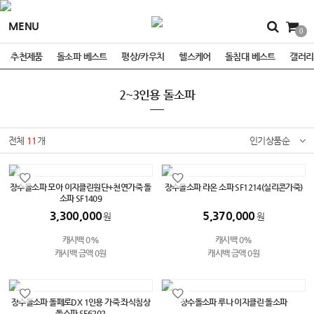
MENU
0
추천제품
돌소파 베스트
평상/카우치
헬스케어
돌침대 베스트
갤러리
2~3인용 돌소파
전체
11
개
인기상품순
장수돌소파 모아 이지클린원단+천연가죽 돌
장수돌소파 라온 소파 SF1214(실리콘가죽)
소파 SF1409
3,300,000
5,370,000
원
원
캐시백 0%
캐시백 0%
캐시백 금액 0원
캐시백 금액 0원
장수돌소파 돌페로DX 1인용 가죽 좌식침상
장수돌소파 루나 이지클린 돌소파
돌소파 SF6202