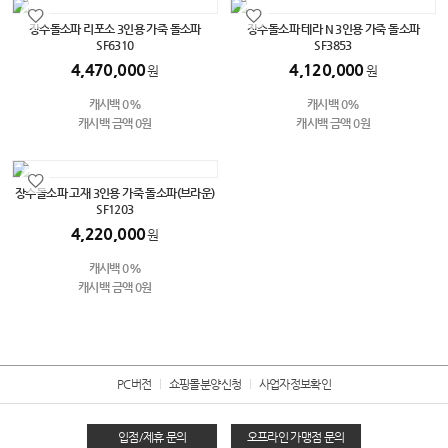
장수돌소파 리포소 3인용 가죽 돌소파
장수돌소파 테라 N 3인용 가죽 돌소파
SF6310
SF3853
4,470,000
4,120,000
원
원
캐시백 0%
캐시백 0%
캐시백 금액 0원
캐시백 금액 0원
장수돌소파 고재 3인용 가죽 돌소파(브라운)
SF1203
4,220,000
원
캐시백 0%
캐시백 금액 0원
PC버전
쇼핑몰분양신청
사업자정보확인
입점/제휴 문의
오프라인 가맹점 문의