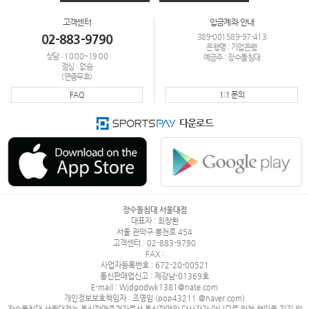
고객센터
입금계좌 안내
02-883-9790
389-001589-97-413
은행명 : 기업은행
상담 : 10:00~19:00
예금주 : 장수돌침대
점심 : 없슴
(연중무휴)
FAQ
1:1 문의
다운로드
장수돌침대 서울대점
대표자 : 최창환
서울 관악구 봉천로 454
고객센터 : 02-883-9790
FAX :
사업자등록번호 : 672-20-00521
통신판매업신고 : 제강남-01369호
E-mail : Wjdgodwk1381@nate.com
개인정보보호책임자 : 조영임 (pop43211 @naver.com)