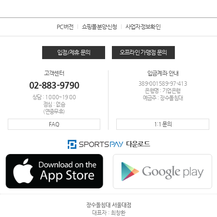
PC버전
쇼핑몰분양신청
사업자정보확인
입점/제휴 문의
오프라인 가맹점 문의
고객센터
입금계좌 안내
02-883-9790
389-001589-97-413
은행명 : 기업은행
상담 : 10:00~19:00
예금주 : 장수돌침대
점심 : 없슴
(연중무휴)
FAQ
1:1 문의
다운로드
장수돌침대 서울대점
대표자 : 최창환