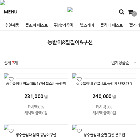
MENU
0
추천제품
돌소파 베스트
평상/카우치
헬스케어
돌침대 베스트
갤러리
등받이&팔걸이&쿠션
전체
7
개
인기상품순
장수돌침대 마드레토 1인용 돌소파 등받이
장수돌침대 안젤레토 등받이 SF3843D
231,000
240,000
원
원
캐시백 0%
캐시백 0%
캐시백 금액 0원
캐시백 금액 0원
장수돌침대 삼각 등받이쿠션
장수돌침대 순면 원형 롱쿠션