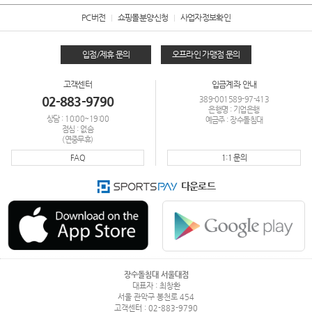
PC버전
쇼핑몰분양신청
사업자정보확인
입점/제휴 문의
오프라인 가맹점 문의
고객센터
입금계좌 안내
02-883-9790
389-001589-97-413
은행명 : 기업은행
상담 : 10:00~19:00
예금주 : 장수돌침대
점심 : 없슴
(연중무휴)
FAQ
1:1 문의
다운로드
장수돌침대 서울대점
대표자 : 최창환
서울 관악구 봉천로 454
고객센터 : 02-883-9790