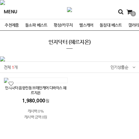
MENU
0
추천제품
돌소파 베스트
평상/카우치
헬스케어
돌침대 베스트
갤러리
인지닥터 (헤르지온)
전체
1
개
인기상품순
인지닥터 음향진동 브레인케어 디바이스 헤
르지온
1,980,000
원
캐시백 0%
캐시백 금액 0원