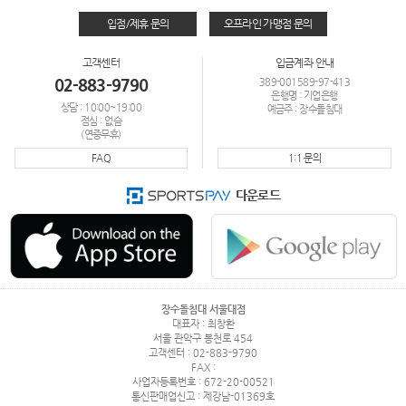
입점/제휴 문의
오프라인 가맹점 문의
고객센터
입금계좌 안내
02-883-9790
389-001589-97-413
은행명 : 기업은행
상담 : 10:00~19:00
예금주 : 장수돌침대
점심 : 없슴
(연중무휴)
FAQ
1:1 문의
다운로드
장수돌침대 서울대점
대표자 : 최창환
서울 관악구 봉천로 454
고객센터 : 02-883-9790
FAX :
사업자등록번호 : 672-20-00521
통신판매업신고 : 제강남-01369호