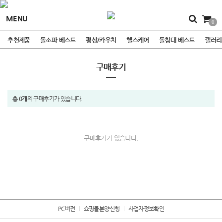
MENU
0
추천제품
돌소파 베스트
평상/카우치
헬스케어
돌침대 베스트
갤러리
구매후기
총 0개
의 구매후기가 있습니다.
구매후기가 없습니다.
PC버전
쇼핑몰분양신청
사업자정보확인